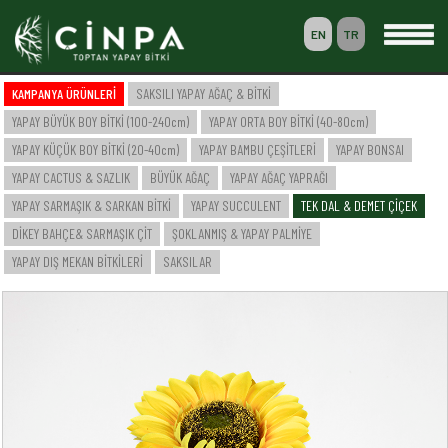
EN
TR
0
KAMPANYA ÜRÜNLERİ
SAKSILI YAPAY AĞAÇ & BİTKİ
SEPETİM
YAPAY BÜYÜK BOY BİTKİ (100-240cm)
YAPAY ORTA BOY BİTKİ (40-80cm)
ÜYELİK
YAPAY KÜÇÜK BOY BİTKİ (20-40cm)
YAPAY BAMBU ÇEŞİTLERİ
YAPAY BONSAI
YAPAY CACTUS & SAZLIK
BÜYÜK AĞAÇ
YAPAY AĞAÇ YAPRAĞI
YAPAY SARMAŞIK & SARKAN BİTKİ
YAPAY SUCCULENT
TEK DAL & DEMET ÇİÇEK
-- ANASAYFA --
DİKEY BAHÇE& SARMAŞIK ÇİT
ŞOKLANMIŞ & YAPAY PALMİYE
-- KURUMSAL --
SAKSILI YAPAY AĞAÇ & BİTKİ
YAPAY DIŞ MEKAN BİTKİLERİ
SAKSILAR
YAPAY BÜYÜK BOY BİTKİ (100-240cm)
YAPAY ORTA BOY BİTKİ (40-80cm)
YAPAY KÜÇÜK BOY BİTKİ (20-40cm)
YAPAY BAMBU ÇEŞİTLERİ
YAPAY BONSAI
YAPAY CACTUS & SAZLIK
BÜYÜK AĞAÇ