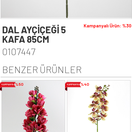
Kampanyalı Ürün: %30
DAL AYÇİÇEĞİ 5
KAFA 85CM
0107447
BENZER ÜRÜNLER
%50
%40