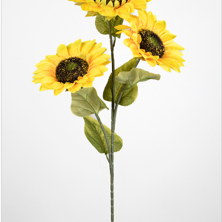
YAPAY AĞAÇ YAPRAĞI
YAPAY SARMAŞIK & SARKAN BİTKİ
YAPAY SUCCULENT
TEK DAL & DEMET ÇİÇEK
DİKEY BAHÇE& SARMAŞIK ÇİT
ŞOKLANMIŞ & YAPAY PALMİYE
YAPAY DIŞ MEKAN BİTKİLERİ
SAKSILAR
--- HABERLER --
-- İLETİŞİM --