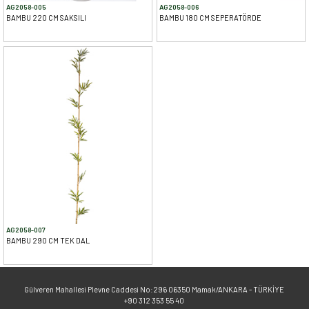
AG2058-005
AG2058-006
BAMBU 220 CM SAKSILI
BAMBU 180 CM SEPERATÖRDE
AG2058-007
BAMBU 290 CM TEK DAL
Gülveren Mahallesi Plevne Caddesi No:296 06350 Mamak/ANKARA - TÜRKİYE
+90 312 353 55 40