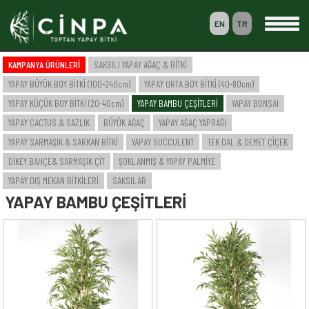
EN
TR
0
KAMPANYA ÜRÜNLERİ
SAKSILI YAPAY AĞAÇ & BİTKİ
SEPETİM
YAPAY BÜYÜK BOY BİTKİ (100-240cm)
YAPAY ORTA BOY BİTKİ (40-80cm)
ÜYELİK
YAPAY KÜÇÜK BOY BİTKİ (20-40cm)
YAPAY BAMBU ÇEŞİTLERİ
YAPAY BONSAI
YAPAY CACTUS & SAZLIK
BÜYÜK AĞAÇ
YAPAY AĞAÇ YAPRAĞI
YAPAY SARMAŞIK & SARKAN BİTKİ
YAPAY SUCCULENT
TEK DAL & DEMET ÇİÇEK
-- ANASAYFA --
DİKEY BAHÇE& SARMAŞIK ÇİT
ŞOKLANMIŞ & YAPAY PALMİYE
-- KURUMSAL --
SAKSILI YAPAY AĞAÇ & BİTKİ
YAPAY DIŞ MEKAN BİTKİLERİ
SAKSILAR
YAPAY BÜYÜK BOY BİTKİ (100-240cm)
YAPAY BAMBU ÇEŞİTLERİ
YAPAY ORTA BOY BİTKİ (40-80cm)
YAPAY KÜÇÜK BOY BİTKİ (20-40cm)
YAPAY BAMBU ÇEŞİTLERİ
YAPAY BONSAI
YAPAY CACTUS & SAZLIK
BÜYÜK AĞAÇ