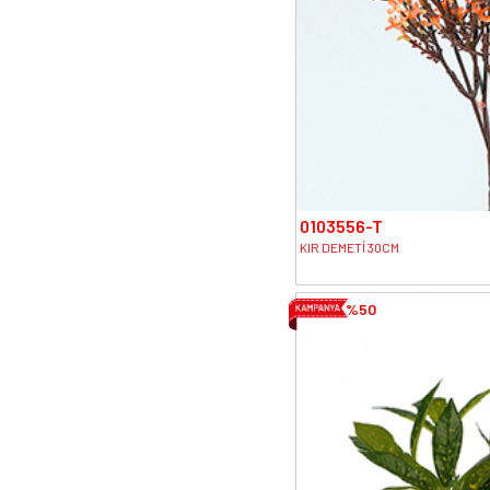
0103556-T
KIR DEMETİ 30CM
%50