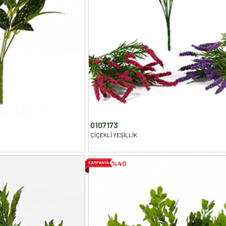
0107173
ÇİÇEKLİ YEŞİLLİK
%40