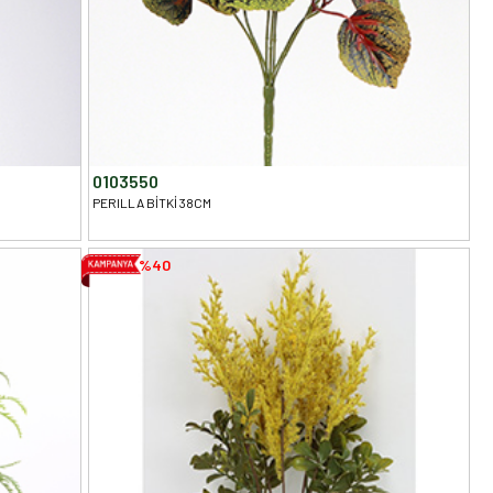
0103550
PERILLA BİTKİ 38CM
%40