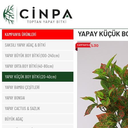
YAPAY KÜÇÜK BO
KAMPANYA ÜRÜNLERİ
SAKSILI YAPAY AĞAÇ & BİTKİ
%30
YAPAY BÜYÜK BOY BİTKİ (100-240cm)
YAPAY ORTA BOY BİTKİ (40-80cm)
YAPAY KÜÇÜK BOY BİTKİ (20-40cm)
YAPAY BAMBU ÇEŞİTLERİ
YAPAY BONSAI
YAPAY CACTUS & SAZLIK
BÜYÜK AĞAÇ