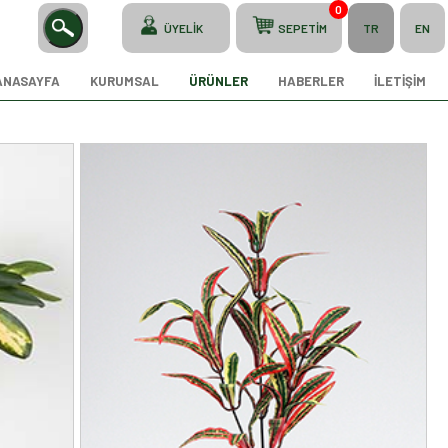
0
ÜYELİK
SEPETİM
TR
EN
ANASAYFA
KURUMSAL
ÜRÜNLER
HABERLER
İLETİŞİM