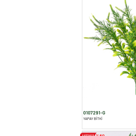
0107291-G
YAPAY BİTKİ
%60