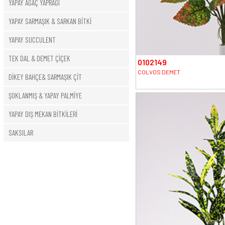
YAPAY AĞAÇ YAPRAĞI
YAPAY SARMAŞIK & SARKAN BİTKİ
YAPAY SUCCULENT
TEK DAL & DEMET ÇİÇEK
0102149
COLVOS DEMET
DİKEY BAHÇE& SARMAŞIK ÇİT
ŞOKLANMIŞ & YAPAY PALMİYE
YAPAY DIŞ MEKAN BİTKİLERİ
SAKSILAR