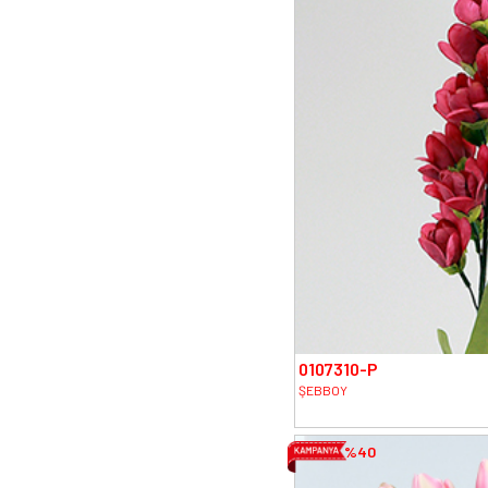
0107310-P
ŞEBBOY
%40