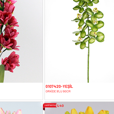
0107420-YEŞİL
ORKİDE 9'LU 90CM
%40