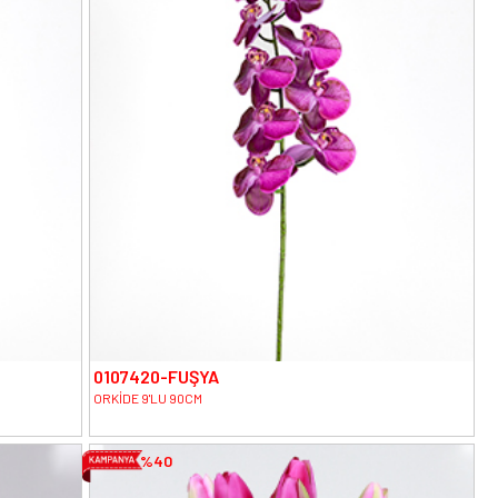
0107420-FUŞYA
ORKİDE 9'LU 90CM
%40