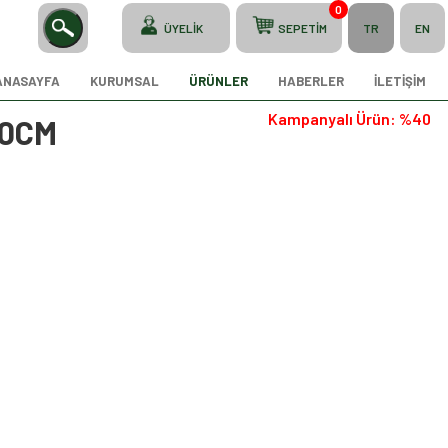
0
ÜYELİK
SEPETİM
TR
EN
ANASAYFA
KURUMSAL
ÜRÜNLER
HABERLER
İLETİŞİM
Kampanyalı Ürün: %40
90CM