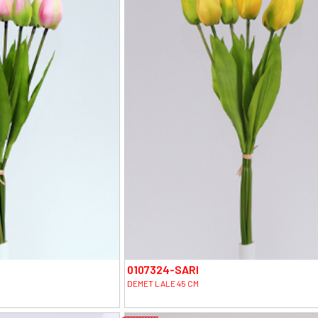
0107324-SARI
DEMET LALE 45 CM