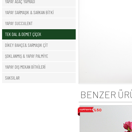
YAPAY AĞAÇ YAPRAĞI
YAPAY SARMAŞIK & SARKAN BİTKİ
YAPAY SUCCULENT
TEK DAL & DEMET ÇİÇEK
DİKEY BAHÇE& SARMAŞIK ÇİT
ŞOKLANMIŞ & YAPAY PALMİYE
YAPAY DIŞ MEKAN BİTKİLERİ
SAKSILAR
BENZER ÜR
%50