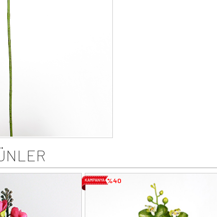
ÜNLER
%40