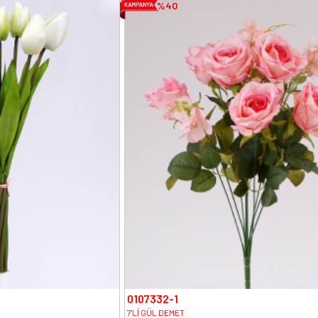
%40
0107332-1
7'Lİ GÜL DEMET