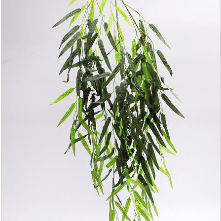
YAPAY AĞAÇ YAPRAĞI
YAPAY SARMAŞIK & SARKAN BİTKİ
YAPAY SUCCULENT
TEK DAL & DEMET ÇİÇEK
DİKEY BAHÇE& SARMAŞIK ÇİT
ŞOKLANMIŞ & YAPAY PALMİYE
YAPAY DIŞ MEKAN BİTKİLERİ
SAKSILAR
--- HABERLER --
-- İLETİŞİM --