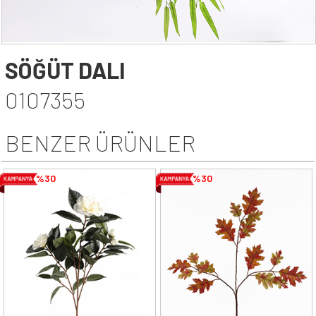
SÖĞÜT DALI
0107355
BENZER ÜRÜNLER
%30
%30