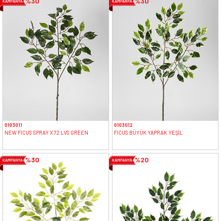
%30
%30
0103011
0103012
NEW FICUS SPRAY X 72 LVS GREEN
FICUS BÜYÜK YAPRAK YEŞİL
%30
%20