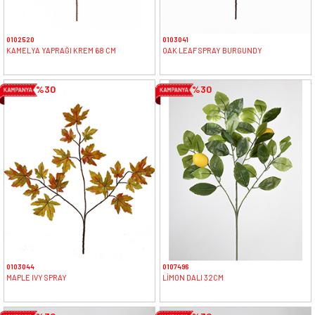
0102520
0103041
KAMELYA YAPRAĞI KREM 68 CM
OAK LEAF SPRAY BURGUNDY
%30
%30
0103044
0107496
MAPLE IVY SPRAY
LİMON DALI 32CM