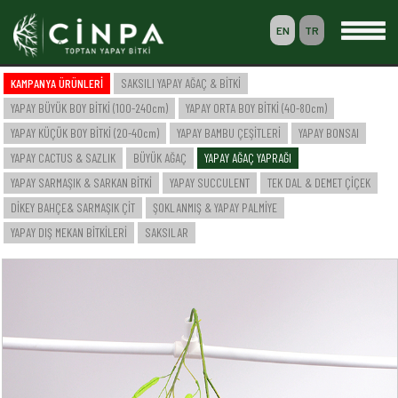
EN
TR
0
KAMPANYA ÜRÜNLERİ
SAKSILI YAPAY AĞAÇ & BİTKİ
SEPETİM
YAPAY BÜYÜK BOY BİTKİ (100-240cm)
YAPAY ORTA BOY BİTKİ (40-80cm)
ÜYELİK
YAPAY KÜÇÜK BOY BİTKİ (20-40cm)
YAPAY BAMBU ÇEŞİTLERİ
YAPAY BONSAI
YAPAY CACTUS & SAZLIK
BÜYÜK AĞAÇ
YAPAY AĞAÇ YAPRAĞI
YAPAY SARMAŞIK & SARKAN BİTKİ
YAPAY SUCCULENT
TEK DAL & DEMET ÇİÇEK
-- ANASAYFA --
DİKEY BAHÇE& SARMAŞIK ÇİT
ŞOKLANMIŞ & YAPAY PALMİYE
-- KURUMSAL --
SAKSILI YAPAY AĞAÇ & BİTKİ
YAPAY DIŞ MEKAN BİTKİLERİ
SAKSILAR
YAPAY BÜYÜK BOY BİTKİ (100-240cm)
YAPAY ORTA BOY BİTKİ (40-80cm)
YAPAY KÜÇÜK BOY BİTKİ (20-40cm)
YAPAY BAMBU ÇEŞİTLERİ
YAPAY BONSAI
YAPAY CACTUS & SAZLIK
BÜYÜK AĞAÇ