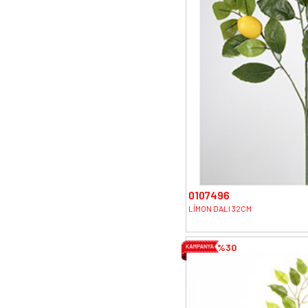
0107496
LİMON DALI 32CM
%30