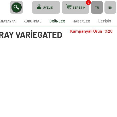
0
ÜYELİK
SEPETİM
TR
EN
ANASAYFA
KURUMSAL
ÜRÜNLER
HABERLER
İLETİŞİM
Kampanyalı Ürün: %20
PRAY VARİEGATED