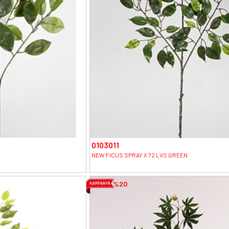
0103011
NEW FICUS SPRAY X 72 LVS GREEN
%20