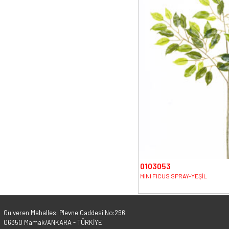
0103053
MINI FICUS SPRAY-YEŞİL
Gülveren Mahallesi Plevne Caddesi No:296
06350 Mamak/ANKARA - TÜRKİYE