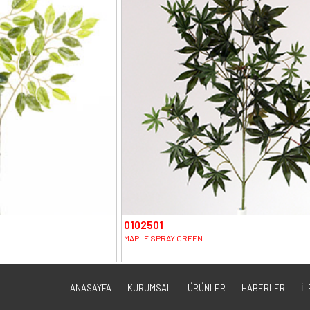
0102501
MAPLE SPRAY GREEN
ANASAYFA
KURUMSAL
ÜRÜNLER
HABERLER
İL