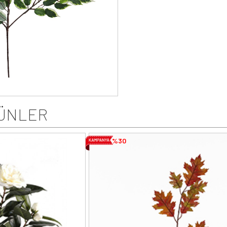
ÜNLER
%30