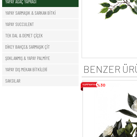
YAPAY AĞAÇ YAPRAĞI
YAPAY SARMAŞIK & SARKAN BİTKİ
YAPAY SUCCULENT
TEK DAL & DEMET ÇİÇEK
DİKEY BAHÇE& SARMAŞIK ÇİT
ŞOKLANMIŞ & YAPAY PALMİYE
BENZER ÜR
YAPAY DIŞ MEKAN BİTKİLERİ
SAKSILAR
%30