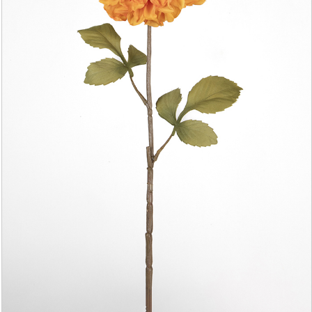
YAPAY AĞAÇ YAPRAĞI
YAPAY SARMAŞIK & SARKAN BİTKİ
YAPAY SUCCULENT
TEK DAL & DEMET ÇİÇEK
DİKEY BAHÇE& SARMAŞIK ÇİT
ŞOKLANMIŞ & YAPAY PALMİYE
YAPAY DIŞ MEKAN BİTKİLERİ
SAKSILAR
--- HABERLER --
-- İLETİŞİM --