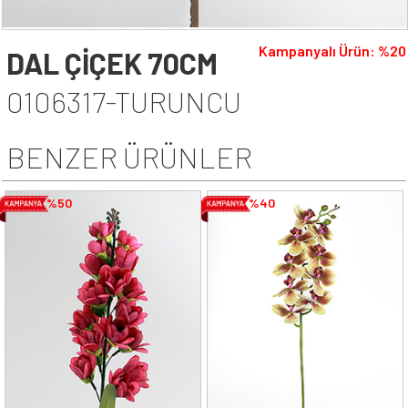
Kampanyalı Ürün: %20
DAL ÇİÇEK 70CM
0106317-TURUNCU
BENZER ÜRÜNLER
%50
%40