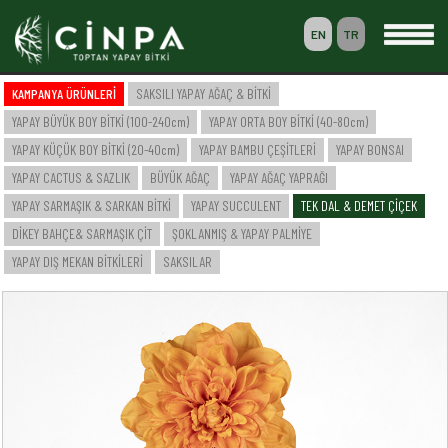
EN
TR
0
KAMPANYA ÜRÜNLERİ
SAKSILI YAPAY AĞAÇ & BİTKİ
SEPETİM
YAPAY BÜYÜK BOY BİTKİ (100-240cm)
YAPAY ORTA BOY BİTKİ (40-80cm)
ÜYELİK
YAPAY KÜÇÜK BOY BİTKİ (20-40cm)
YAPAY BAMBU ÇEŞİTLERİ
YAPAY BONSAI
YAPAY CACTUS & SAZLIK
BÜYÜK AĞAÇ
YAPAY AĞAÇ YAPRAĞI
YAPAY SARMAŞIK & SARKAN BİTKİ
YAPAY SUCCULENT
TEK DAL & DEMET ÇİÇEK
-- ANASAYFA --
DİKEY BAHÇE& SARMAŞIK ÇİT
ŞOKLANMIŞ & YAPAY PALMİYE
-- KURUMSAL --
SAKSILI YAPAY AĞAÇ & BİTKİ
YAPAY DIŞ MEKAN BİTKİLERİ
SAKSILAR
YAPAY BÜYÜK BOY BİTKİ (100-240cm)
YAPAY ORTA BOY BİTKİ (40-80cm)
YAPAY KÜÇÜK BOY BİTKİ (20-40cm)
YAPAY BAMBU ÇEŞİTLERİ
YAPAY BONSAI
YAPAY CACTUS & SAZLIK
BÜYÜK AĞAÇ