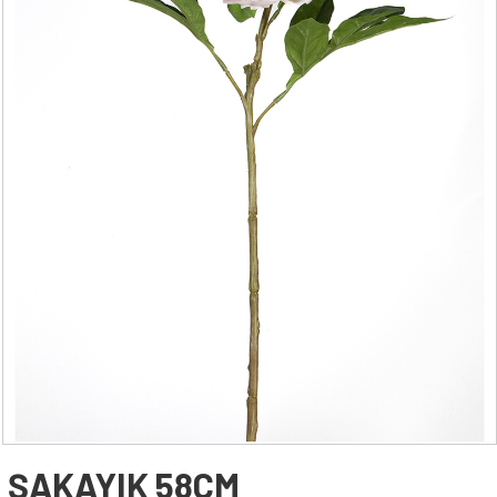
YAPAY AĞAÇ YAPRAĞI
YAPAY SARMAŞIK & SARKAN BİTKİ
YAPAY SUCCULENT
TEK DAL & DEMET ÇİÇEK
DİKEY BAHÇE& SARMAŞIK ÇİT
ŞOKLANMIŞ & YAPAY PALMİYE
YAPAY DIŞ MEKAN BİTKİLERİ
SAKSILAR
--- HABERLER --
-- İLETİŞİM --
ŞAKAYIK 58CM