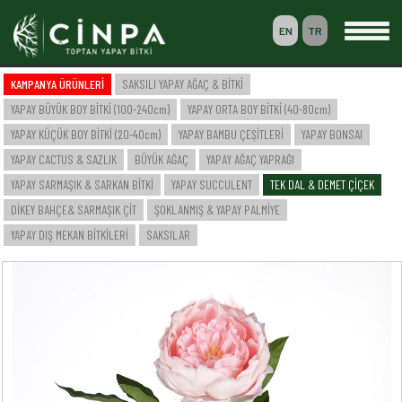
EN
TR
0
KAMPANYA ÜRÜNLERİ
SAKSILI YAPAY AĞAÇ & BİTKİ
SEPETİM
YAPAY BÜYÜK BOY BİTKİ (100-240cm)
YAPAY ORTA BOY BİTKİ (40-80cm)
ÜYELİK
YAPAY KÜÇÜK BOY BİTKİ (20-40cm)
YAPAY BAMBU ÇEŞİTLERİ
YAPAY BONSAI
YAPAY CACTUS & SAZLIK
BÜYÜK AĞAÇ
YAPAY AĞAÇ YAPRAĞI
YAPAY SARMAŞIK & SARKAN BİTKİ
YAPAY SUCCULENT
TEK DAL & DEMET ÇİÇEK
-- ANASAYFA --
DİKEY BAHÇE& SARMAŞIK ÇİT
ŞOKLANMIŞ & YAPAY PALMİYE
-- KURUMSAL --
SAKSILI YAPAY AĞAÇ & BİTKİ
YAPAY DIŞ MEKAN BİTKİLERİ
SAKSILAR
YAPAY BÜYÜK BOY BİTKİ (100-240cm)
YAPAY ORTA BOY BİTKİ (40-80cm)
YAPAY KÜÇÜK BOY BİTKİ (20-40cm)
YAPAY BAMBU ÇEŞİTLERİ
YAPAY BONSAI
YAPAY CACTUS & SAZLIK
BÜYÜK AĞAÇ