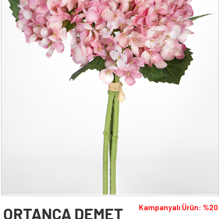
YAPAY AĞAÇ YAPRAĞI
YAPAY SARMAŞIK & SARKAN BİTKİ
YAPAY SUCCULENT
TEK DAL & DEMET ÇİÇEK
DİKEY BAHÇE& SARMAŞIK ÇİT
ŞOKLANMIŞ & YAPAY PALMİYE
YAPAY DIŞ MEKAN BİTKİLERİ
SAKSILAR
--- HABERLER --
-- İLETİŞİM --
Kampanyalı Ürün: %20
ORTANCA DEMET