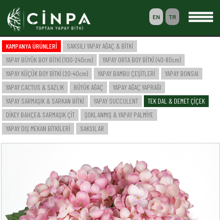
EN
TR
0
KAMPANYA ÜRÜNLERİ
SAKSILI YAPAY AĞAÇ & BİTKİ
SEPETİM
YAPAY BÜYÜK BOY BİTKİ (100-240cm)
YAPAY ORTA BOY BİTKİ (40-80cm)
ÜYELİK
YAPAY KÜÇÜK BOY BİTKİ (20-40cm)
YAPAY BAMBU ÇEŞİTLERİ
YAPAY BONSAI
YAPAY CACTUS & SAZLIK
BÜYÜK AĞAÇ
YAPAY AĞAÇ YAPRAĞI
YAPAY SARMAŞIK & SARKAN BİTKİ
YAPAY SUCCULENT
TEK DAL & DEMET ÇİÇEK
-- ANASAYFA --
DİKEY BAHÇE& SARMAŞIK ÇİT
ŞOKLANMIŞ & YAPAY PALMİYE
-- KURUMSAL --
SAKSILI YAPAY AĞAÇ & BİTKİ
YAPAY DIŞ MEKAN BİTKİLERİ
SAKSILAR
YAPAY BÜYÜK BOY BİTKİ (100-240cm)
YAPAY ORTA BOY BİTKİ (40-80cm)
YAPAY KÜÇÜK BOY BİTKİ (20-40cm)
YAPAY BAMBU ÇEŞİTLERİ
YAPAY BONSAI
YAPAY CACTUS & SAZLIK
BÜYÜK AĞAÇ