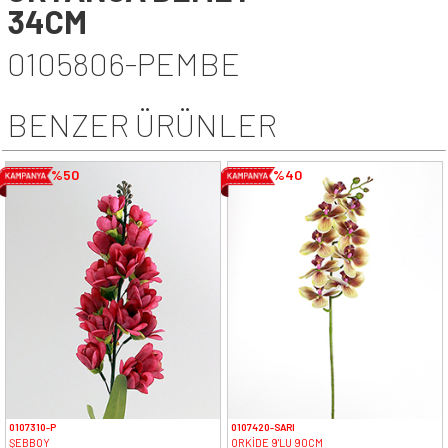
34CM
0105806-PEMBE
BENZER ÜRÜNLER
%50
%40
0107310-P
0107420-SARI
ŞEBBOY
ORKİDE 9'LU 90CM