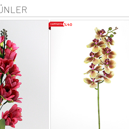
ÜNLER
%40