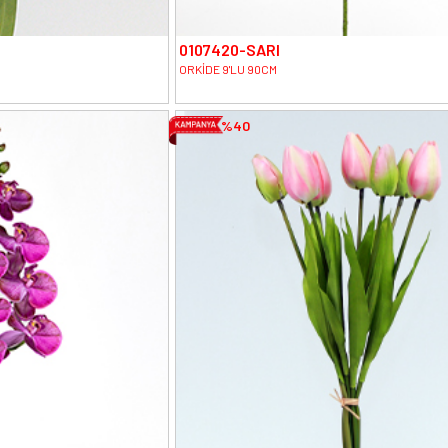
0107420-SARI
ORKİDE 9'LU 90CM
%40