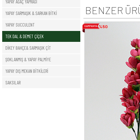
YAPAY AĞAÇ YAPRAĞI
BENZER ÜR
YAPAY SARMAŞIK & SARKAN BİTKİ
YAPAY SUCCULENT
%50
TEK DAL & DEMET ÇİÇEK
DİKEY BAHÇE& SARMAŞIK ÇİT
ŞOKLANMIŞ & YAPAY PALMİYE
YAPAY DIŞ MEKAN BİTKİLERİ
SAKSILAR