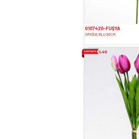
0107420-FUŞYA
ORKİDE 9'LU 90CM
%40