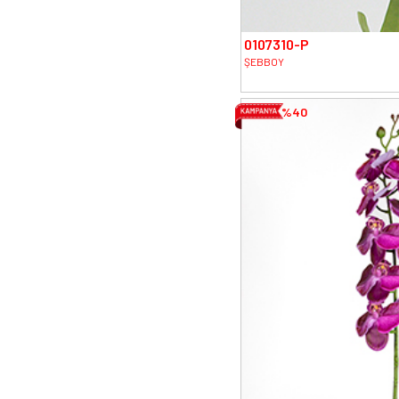
0107310-P
ŞEBBOY
%40