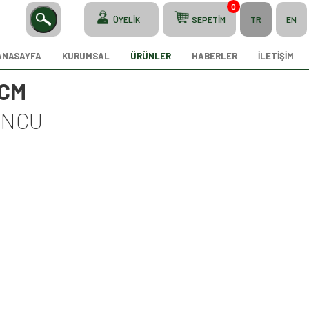
0
ÜYELİK
SEPETİM
TR
EN
ANASAYFA
KURUMSAL
ÜRÜNLER
HABERLER
İLETİŞİM
 CM
UNCU