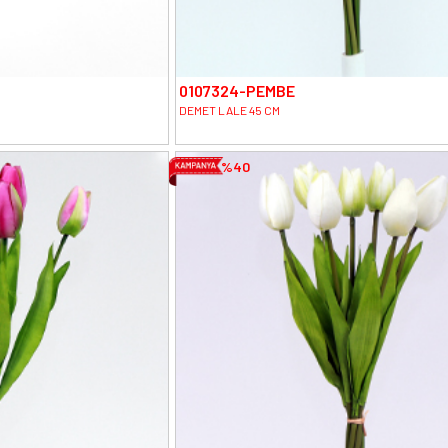
0107324-PEMBE
DEMET LALE 45 CM
%40