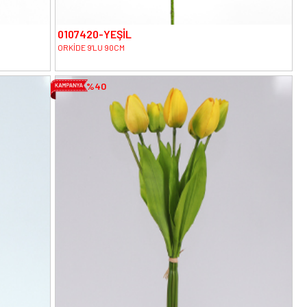
0107420-YEŞİL
ORKİDE 9'LU 90CM
%40