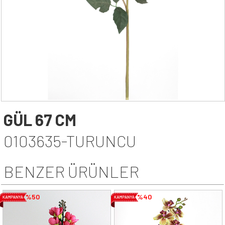
YAPAY AĞAÇ YAPRAĞI
YAPAY SARMAŞIK & SARKAN BİTKİ
YAPAY SUCCULENT
TEK DAL & DEMET ÇİÇEK
DİKEY BAHÇE& SARMAŞIK ÇİT
ŞOKLANMIŞ & YAPAY PALMİYE
YAPAY DIŞ MEKAN BİTKİLERİ
SAKSILAR
--- HABERLER --
GÜL 67 CM
-- İLETİŞİM --
0103635-TURUNCU
BENZER ÜRÜNLER
%50
%40