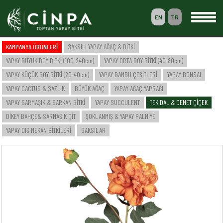
EN
TR
0
KAMPANYA ÜRÜNLERİ
SAKSILI YAPAY AĞAÇ & BİTKİ
SEPETİM
YAPAY BÜYÜK BOY BİTKİ (100-240cm)
YAPAY ORTA BOY BİTKİ (40-80cm)
ÜYELİK
YAPAY KÜÇÜK BOY BİTKİ (20-40cm)
YAPAY BAMBU ÇEŞİTLERİ
YAPAY BONSAI
YAPAY CACTUS & SAZLIK
BÜYÜK AĞAÇ
YAPAY AĞAÇ YAPRAĞI
YAPAY SARMAŞIK & SARKAN BİTKİ
YAPAY SUCCULENT
TEK DAL & DEMET ÇİÇEK
-- ANASAYFA --
DİKEY BAHÇE& SARMAŞIK ÇİT
ŞOKLANMIŞ & YAPAY PALMİYE
-- KURUMSAL --
SAKSILI YAPAY AĞAÇ & BİTKİ
YAPAY DIŞ MEKAN BİTKİLERİ
SAKSILAR
YAPAY BÜYÜK BOY BİTKİ (100-240cm)
YAPAY ORTA BOY BİTKİ (40-80cm)
YAPAY KÜÇÜK BOY BİTKİ (20-40cm)
YAPAY BAMBU ÇEŞİTLERİ
YAPAY BONSAI
YAPAY CACTUS & SAZLIK
BÜYÜK AĞAÇ