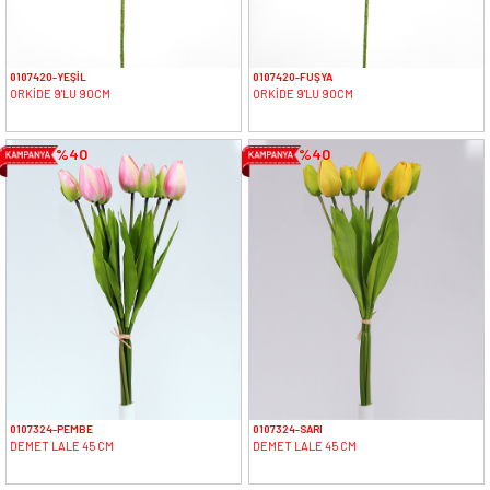
0107420-YEŞİL
0107420-FUŞYA
ORKİDE 9'LU 90CM
ORKİDE 9'LU 90CM
%40
%40
0107324-PEMBE
0107324-SARI
DEMET LALE 45 CM
DEMET LALE 45 CM