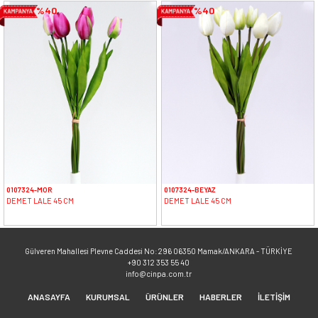
%40
%40
0107324-MOR
0107324-BEYAZ
DEMET LALE 45 CM
DEMET LALE 45 CM
Gülveren Mahallesi Plevne Caddesi No:296 06350 Mamak/ANKARA - TÜRKİYE
+90 312 353 55 40
info@cinpa.com.tr
ANASAYFA
KURUMSAL
ÜRÜNLER
HABERLER
İLETİŞİM