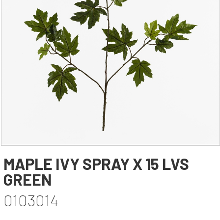
YAPAY AĞAÇ YAPRAĞI
YAPAY SARMAŞIK & SARKAN BİTKİ
YAPAY SUCCULENT
TEK DAL & DEMET ÇİÇEK
DİKEY BAHÇE& SARMAŞIK ÇİT
ŞOKLANMIŞ & YAPAY PALMİYE
YAPAY DIŞ MEKAN BİTKİLERİ
SAKSILAR
--- HABERLER --
-- İLETİŞİM --
MAPLE IVY SPRAY X 15 LVS
GREEN
0103014