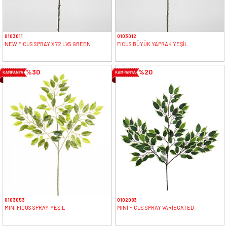
0103011
0103012
NEW FICUS SPRAY X 72 LVS GREEN
FICUS BÜYÜK YAPRAK YEŞİL
%30
%20
0103053
0102083
MINI FICUS SPRAY-YEŞİL
MİNİ FİCUS SPRAY VARİEGATED