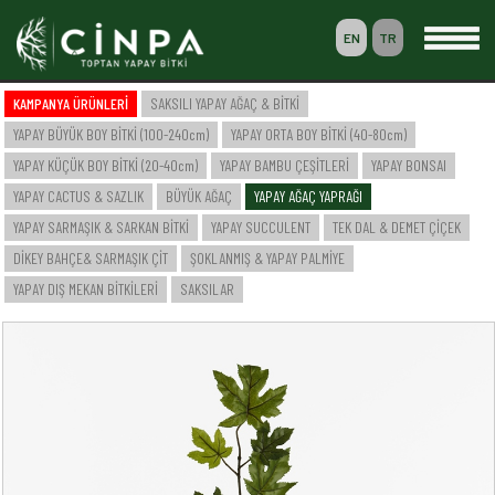
EN
TR
0
KAMPANYA ÜRÜNLERİ
SAKSILI YAPAY AĞAÇ & BİTKİ
SEPETİM
YAPAY BÜYÜK BOY BİTKİ (100-240cm)
YAPAY ORTA BOY BİTKİ (40-80cm)
ÜYELİK
YAPAY KÜÇÜK BOY BİTKİ (20-40cm)
YAPAY BAMBU ÇEŞİTLERİ
YAPAY BONSAI
YAPAY CACTUS & SAZLIK
BÜYÜK AĞAÇ
YAPAY AĞAÇ YAPRAĞI
YAPAY SARMAŞIK & SARKAN BİTKİ
YAPAY SUCCULENT
TEK DAL & DEMET ÇİÇEK
-- ANASAYFA --
DİKEY BAHÇE& SARMAŞIK ÇİT
ŞOKLANMIŞ & YAPAY PALMİYE
-- KURUMSAL --
SAKSILI YAPAY AĞAÇ & BİTKİ
YAPAY DIŞ MEKAN BİTKİLERİ
SAKSILAR
YAPAY BÜYÜK BOY BİTKİ (100-240cm)
YAPAY ORTA BOY BİTKİ (40-80cm)
YAPAY KÜÇÜK BOY BİTKİ (20-40cm)
YAPAY BAMBU ÇEŞİTLERİ
YAPAY BONSAI
YAPAY CACTUS & SAZLIK
BÜYÜK AĞAÇ