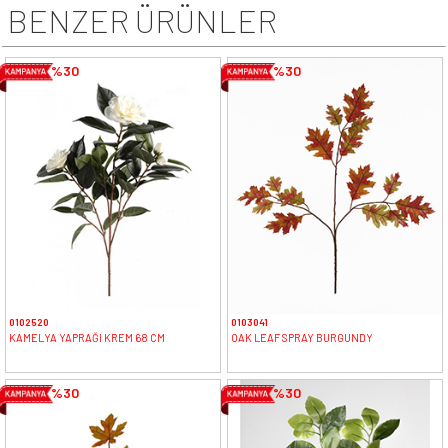
BENZER ÜRÜNLER
%30
%30
0102520
0103041
KAMELYA YAPRAĞI KREM 68 CM
OAK LEAF SPRAY BURGUNDY
%30
%30