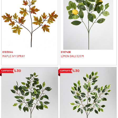
0103044
0107496
MAPLE IVY SPRAY
LİMON DALI 32CM
%30
%30