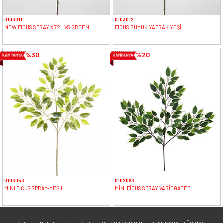
0103011
0103012
NEW FICUS SPRAY X 72 LVS GREEN
FICUS BÜYÜK YAPRAK YEŞİL
%30
%20
0103053
0102083
MINI FICUS SPRAY-YEŞİL
MİNİ FİCUS SPRAY VARİEGATED