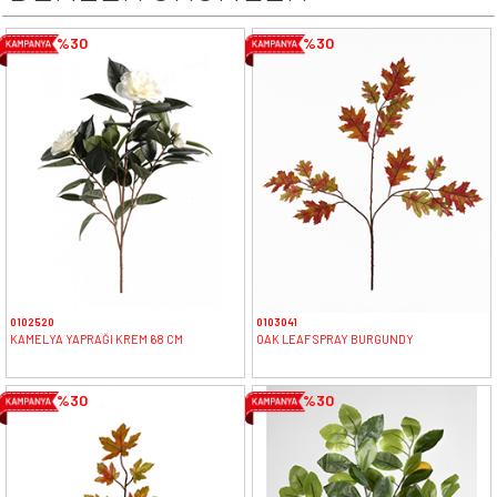
%30
%30
0102520
0103041
KAMELYA YAPRAĞI KREM 68 CM
OAK LEAF SPRAY BURGUNDY
%30
%30