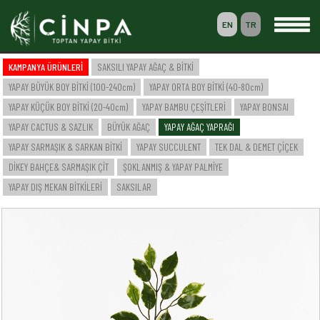
EN
TR
0
KAMPANYA ÜRÜNLERİ
SAKSILI YAPAY AĞAÇ & BİTKİ
SEPETİM
YAPAY BÜYÜK BOY BİTKİ (100-240cm)
YAPAY ORTA BOY BİTKİ (40-80cm)
ÜYELİK
YAPAY KÜÇÜK BOY BİTKİ (20-40cm)
YAPAY BAMBU ÇEŞİTLERİ
YAPAY BONSAI
YAPAY CACTUS & SAZLIK
BÜYÜK AĞAÇ
YAPAY AĞAÇ YAPRAĞI
YAPAY SARMAŞIK & SARKAN BİTKİ
YAPAY SUCCULENT
TEK DAL & DEMET ÇİÇEK
-- ANASAYFA --
DİKEY BAHÇE& SARMAŞIK ÇİT
ŞOKLANMIŞ & YAPAY PALMİYE
-- KURUMSAL --
SAKSILI YAPAY AĞAÇ & BİTKİ
YAPAY DIŞ MEKAN BİTKİLERİ
SAKSILAR
YAPAY BÜYÜK BOY BİTKİ (100-240cm)
YAPAY ORTA BOY BİTKİ (40-80cm)
YAPAY KÜÇÜK BOY BİTKİ (20-40cm)
YAPAY BAMBU ÇEŞİTLERİ
YAPAY BONSAI
YAPAY CACTUS & SAZLIK
BÜYÜK AĞAÇ