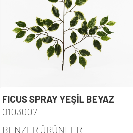
YAPAY AĞAÇ YAPRAĞI
YAPAY SARMAŞIK & SARKAN BİTKİ
YAPAY SUCCULENT
TEK DAL & DEMET ÇİÇEK
DİKEY BAHÇE& SARMAŞIK ÇİT
ŞOKLANMIŞ & YAPAY PALMİYE
YAPAY DIŞ MEKAN BİTKİLERİ
SAKSILAR
--- HABERLER --
-- İLETİŞİM --
FICUS SPRAY YEŞİL BEYAZ
0103007
BENZER ÜRÜNLER