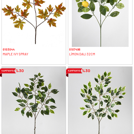
0103044
0107496
MAPLE IVY SPRAY
LİMON DALI 32CM
%30
%30