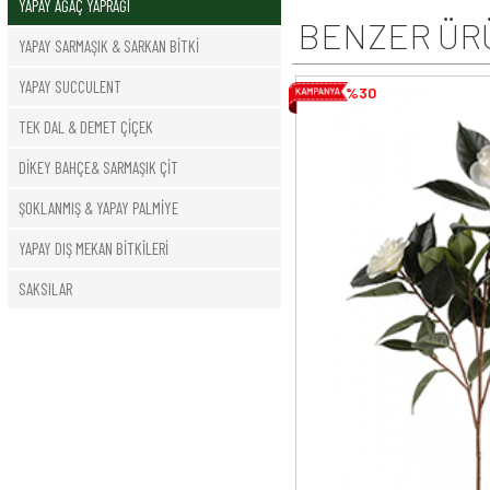
YAPAY AĞAÇ YAPRAĞI
BENZER ÜR
YAPAY SARMAŞIK & SARKAN BİTKİ
YAPAY SUCCULENT
%30
TEK DAL & DEMET ÇİÇEK
DİKEY BAHÇE& SARMAŞIK ÇİT
ŞOKLANMIŞ & YAPAY PALMİYE
YAPAY DIŞ MEKAN BİTKİLERİ
SAKSILAR