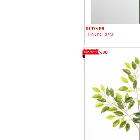
0107496
LİMON DALI 32CM
%30