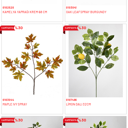
0102520
0103041
KAMELYA YAPRAĞI KREM 68 CM
OAK LEAF SPRAY BURGUNDY
%30
%30
0103044
0107496
MAPLE IVY SPRAY
LİMON DALI 32CM
%30
%30