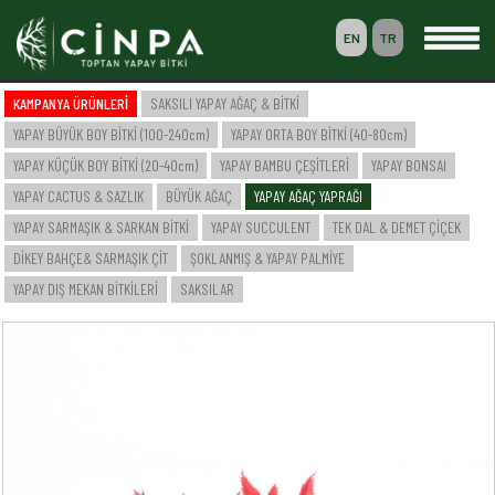
EN
TR
0
KAMPANYA ÜRÜNLERİ
SAKSILI YAPAY AĞAÇ & BİTKİ
SEPETİM
YAPAY BÜYÜK BOY BİTKİ (100-240cm)
YAPAY ORTA BOY BİTKİ (40-80cm)
ÜYELİK
YAPAY KÜÇÜK BOY BİTKİ (20-40cm)
YAPAY BAMBU ÇEŞİTLERİ
YAPAY BONSAI
YAPAY CACTUS & SAZLIK
BÜYÜK AĞAÇ
YAPAY AĞAÇ YAPRAĞI
YAPAY SARMAŞIK & SARKAN BİTKİ
YAPAY SUCCULENT
TEK DAL & DEMET ÇİÇEK
-- ANASAYFA --
DİKEY BAHÇE& SARMAŞIK ÇİT
ŞOKLANMIŞ & YAPAY PALMİYE
-- KURUMSAL --
SAKSILI YAPAY AĞAÇ & BİTKİ
YAPAY DIŞ MEKAN BİTKİLERİ
SAKSILAR
YAPAY BÜYÜK BOY BİTKİ (100-240cm)
YAPAY ORTA BOY BİTKİ (40-80cm)
YAPAY KÜÇÜK BOY BİTKİ (20-40cm)
YAPAY BAMBU ÇEŞİTLERİ
YAPAY BONSAI
YAPAY CACTUS & SAZLIK
BÜYÜK AĞAÇ