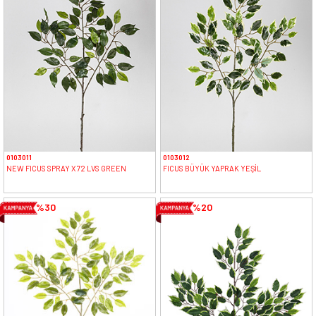
0103011
0103012
NEW FICUS SPRAY X 72 LVS GREEN
FICUS BÜYÜK YAPRAK YEŞİL
%30
%20