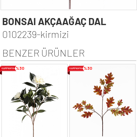
BONSAI AKÇAAĞAÇ DAL
0102239-kirmizi
BENZER ÜRÜNLER
%30
%30