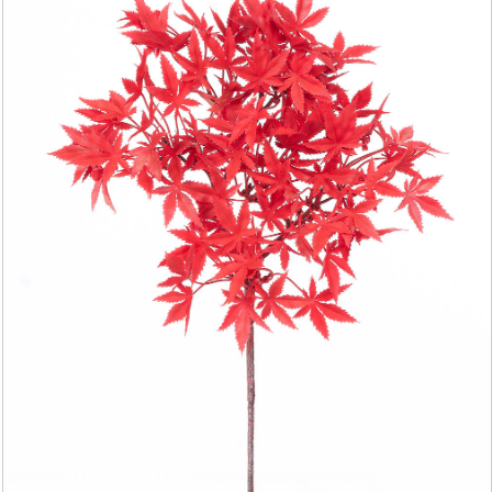
YAPAY AĞAÇ YAPRAĞI
YAPAY SARMAŞIK & SARKAN BİTKİ
YAPAY SUCCULENT
TEK DAL & DEMET ÇİÇEK
DİKEY BAHÇE& SARMAŞIK ÇİT
ŞOKLANMIŞ & YAPAY PALMİYE
YAPAY DIŞ MEKAN BİTKİLERİ
SAKSILAR
--- HABERLER --
-- İLETİŞİM --