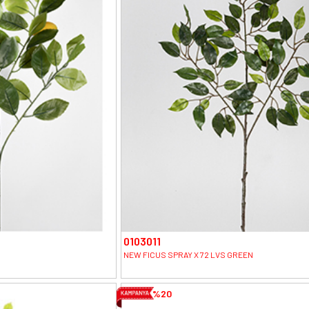
0103011
NEW FICUS SPRAY X 72 LVS GREEN
%20