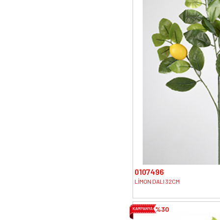
0107496
LİMON DALI 32CM
%30