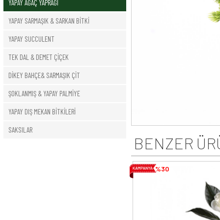
YAPAY AĞAÇ YAPRAĞI
YAPAY SARMAŞIK & SARKAN BİTKİ
YAPAY SUCCULENT
TEK DAL & DEMET ÇİÇEK
DİKEY BAHÇE& SARMAŞIK ÇİT
ŞOKLANMIŞ & YAPAY PALMİYE
YAPAY DIŞ MEKAN BİTKİLERİ
SAKSILAR
BENZER ÜR
%30