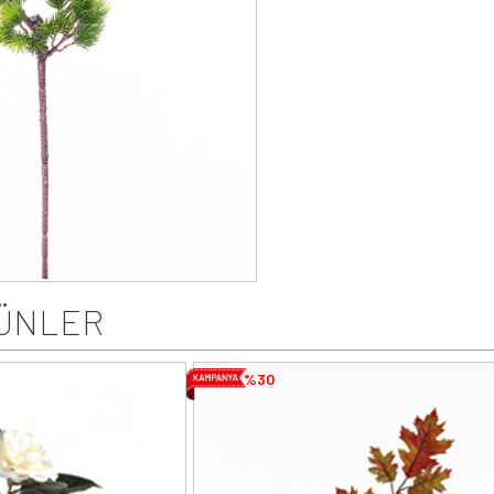
ÜNLER
%30