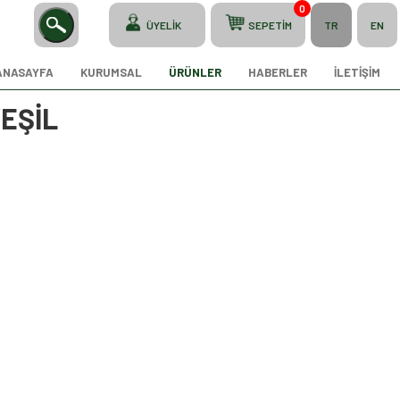
0
ÜYELİK
SEPETİM
TR
EN
ANASAYFA
KURUMSAL
ÜRÜNLER
HABERLER
İLETİŞİM
EŞİL