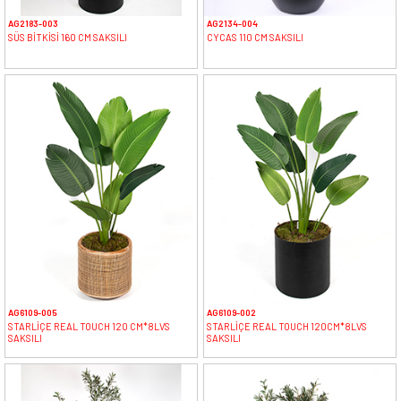
AG2183-003
AG2134-004
SÜS BİTKİSİ 160 CM SAKSILI
CYCAS 110 CM SAKSILI
AG6109-005
AG6109-002
STARLİÇE REAL TOUCH 120 CM*8LVS
STARLİÇE REAL TOUCH 120CM*8LVS
SAKSILI
SAKSILI