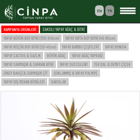
EN
TR
0
KAMPANYA ÜRÜNLERİ
SAKSILI YAPAY AĞAÇ & BİTKİ
SEPETİM
YAPAY BÜYÜK BOY BİTKİ (100-240cm)
YAPAY ORTA BOY BİTKİ (40-80cm)
ÜYELİK
YAPAY KÜÇÜK BOY BİTKİ (20-40cm)
YAPAY BAMBU ÇEŞİTLERİ
YAPAY BONSAI
YAPAY CACTUS & SAZLIK
BÜYÜK AĞAÇ
YAPAY AĞAÇ YAPRAĞI
YAPAY SARMAŞIK & SARKAN BİTKİ
YAPAY SUCCULENT
TEK DAL & DEMET ÇİÇEK
-- ANASAYFA --
DİKEY BAHÇE& SARMAŞIK ÇİT
ŞOKLANMIŞ & YAPAY PALMİYE
-- KURUMSAL --
SAKSILI YAPAY AĞAÇ & BİTKİ
YAPAY DIŞ MEKAN BİTKİLERİ
SAKSILAR
YAPAY BÜYÜK BOY BİTKİ (100-240cm)
YAPAY ORTA BOY BİTKİ (40-80cm)
YAPAY KÜÇÜK BOY BİTKİ (20-40cm)
YAPAY BAMBU ÇEŞİTLERİ
YAPAY BONSAI
YAPAY CACTUS & SAZLIK
BÜYÜK AĞAÇ