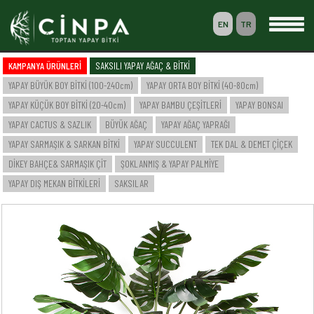
EN
TR
0
KAMPANYA ÜRÜNLERİ
SAKSILI YAPAY AĞAÇ & BİTKİ
SEPETİM
YAPAY BÜYÜK BOY BİTKİ (100-240cm)
YAPAY ORTA BOY BİTKİ (40-80cm)
ÜYELİK
YAPAY KÜÇÜK BOY BİTKİ (20-40cm)
YAPAY BAMBU ÇEŞİTLERİ
YAPAY BONSAI
YAPAY CACTUS & SAZLIK
BÜYÜK AĞAÇ
YAPAY AĞAÇ YAPRAĞI
YAPAY SARMAŞIK & SARKAN BİTKİ
YAPAY SUCCULENT
TEK DAL & DEMET ÇİÇEK
-- ANASAYFA --
DİKEY BAHÇE& SARMAŞIK ÇİT
ŞOKLANMIŞ & YAPAY PALMİYE
-- KURUMSAL --
SAKSILI YAPAY AĞAÇ & BİTKİ
YAPAY DIŞ MEKAN BİTKİLERİ
SAKSILAR
YAPAY BÜYÜK BOY BİTKİ (100-240cm)
YAPAY ORTA BOY BİTKİ (40-80cm)
YAPAY KÜÇÜK BOY BİTKİ (20-40cm)
YAPAY BAMBU ÇEŞİTLERİ
YAPAY BONSAI
YAPAY CACTUS & SAZLIK
BÜYÜK AĞAÇ