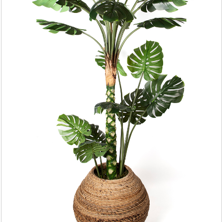
YAPAY AĞAÇ YAPRAĞI
YAPAY SARMAŞIK & SARKAN BİTKİ
YAPAY SUCCULENT
TEK DAL & DEMET ÇİÇEK
DİKEY BAHÇE& SARMAŞIK ÇİT
ŞOKLANMIŞ & YAPAY PALMİYE
YAPAY DIŞ MEKAN BİTKİLERİ
SAKSILAR
--- HABERLER --
-- İLETİŞİM --