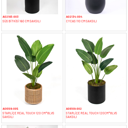
AG2183-003
AG2134-004
SÜS BİTKİSİ 160 CM SAKSILI
CYCAS 110 CM SAKSILI
AG6109-005
AG6109-002
STARLİÇE REAL TOUCH 120 CM*8LVS
STARLİÇE REAL TOUCH 120CM*8LVS
SAKSILI
SAKSILI