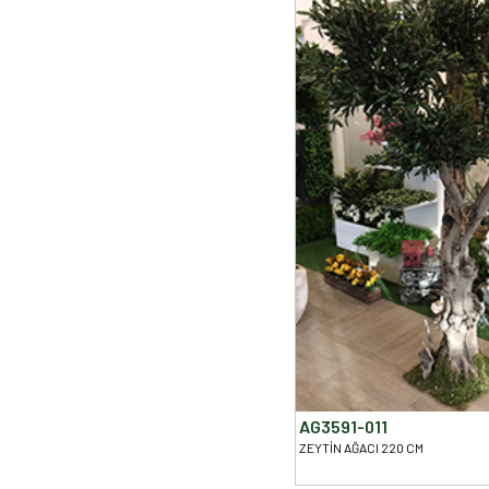
AG3591-011
ZEYTİN AĞACI 220 CM