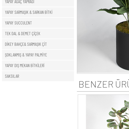
YAPAY AĞAÇ YAPRAĞI
YAPAY SARMAŞIK & SARKAN BİTKİ
YAPAY SUCCULENT
TEK DAL & DEMET ÇİÇEK
DİKEY BAHÇE& SARMAŞIK ÇİT
ŞOKLANMIŞ & YAPAY PALMİYE
YAPAY DIŞ MEKAN BİTKİLERİ
SAKSILAR
BENZER ÜR