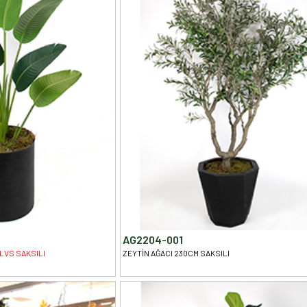
AG2204-001
LVS SAKSILI
ZEYTİN AĞACI 230CM SAKSILI