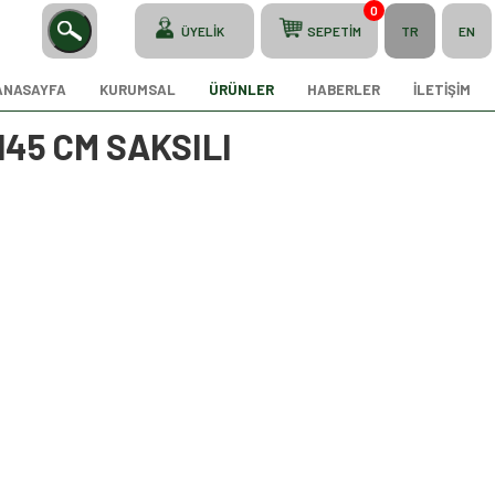
0
ÜYELİK
SEPETİM
TR
EN
ANASAYFA
KURUMSAL
ÜRÜNLER
HABERLER
İLETİŞİM
145 CM SAKSILI