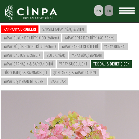
EN
TR
0
KAMPANYA ÜRÜNLERİ
SAKSILI YAPAY AĞAÇ & BİTKİ
SEPETİM
YAPAY BÜYÜK BOY BİTKİ (100-240cm)
YAPAY ORTA BOY BİTKİ (40-80cm)
ÜYELİK
YAPAY KÜÇÜK BOY BİTKİ (20-40cm)
YAPAY BAMBU ÇEŞİTLERİ
YAPAY BONSAI
YAPAY CACTUS & SAZLIK
BÜYÜK AĞAÇ
YAPAY AĞAÇ YAPRAĞI
YAPAY SARMAŞIK & SARKAN BİTKİ
YAPAY SUCCULENT
TEK DAL & DEMET ÇİÇEK
-- ANASAYFA --
DİKEY BAHÇE& SARMAŞIK ÇİT
ŞOKLANMIŞ & YAPAY PALMİYE
-- KURUMSAL --
SAKSILI YAPAY AĞAÇ & BİTKİ
YAPAY DIŞ MEKAN BİTKİLERİ
SAKSILAR
YAPAY BÜYÜK BOY BİTKİ (100-240cm)
YAPAY ORTA BOY BİTKİ (40-80cm)
YAPAY KÜÇÜK BOY BİTKİ (20-40cm)
YAPAY BAMBU ÇEŞİTLERİ
YAPAY BONSAI
YAPAY CACTUS & SAZLIK
BÜYÜK AĞAÇ