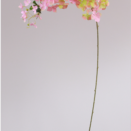
YAPAY AĞAÇ YAPRAĞI
YAPAY SARMAŞIK & SARKAN BİTKİ
YAPAY SUCCULENT
TEK DAL & DEMET ÇİÇEK
DİKEY BAHÇE& SARMAŞIK ÇİT
ŞOKLANMIŞ & YAPAY PALMİYE
YAPAY DIŞ MEKAN BİTKİLERİ
SAKSILAR
--- HABERLER --
-- İLETİŞİM --