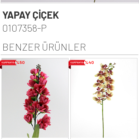
YAPAY ÇİÇEK
0107358-P
BENZER ÜRÜNLER
%50
%40